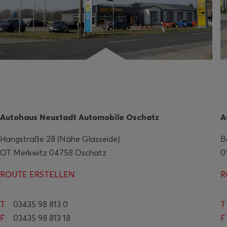
Autohaus Neustadt Automobile Oschatz
A
Hangstraße 28 (Nähe Glasseide)
B
OT Merkwitz 04758 Oschatz
0
ROUTE ERSTELLEN
R
T
03435 98 813 0
T
F
03435 98 813 18
F