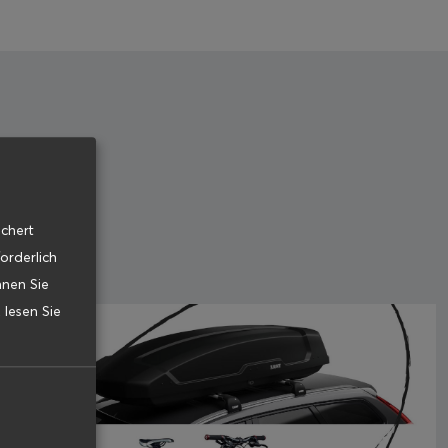
ichert
orderlich
nnen Sie
 lesen Sie