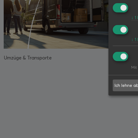
↓
1
↓
1
Umzüge & Transporte
Mit
Ich lehne a